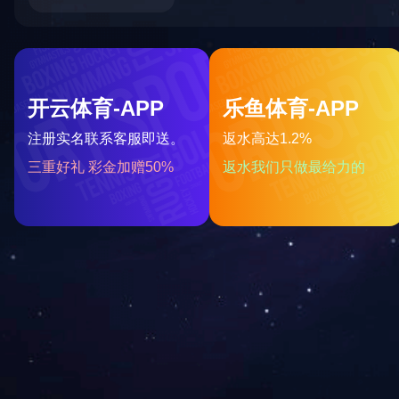
防辐射门
米兰官方站网页版-米兰milan（中
国）
医用防火门
洁净门
树脂门
配件
米兰官方站网页版-米兰milan（中国）