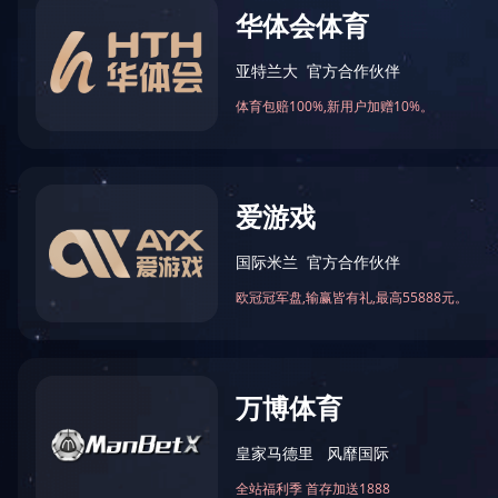
当前位置：
首页
>
产品展示
>
树脂门
>
产品分类
钢质对开门
钢质子母门
钢质单开门