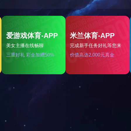
树脂门
树脂门
1
13606791608
337278367@qq.com