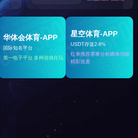
2023年医用门十大品牌