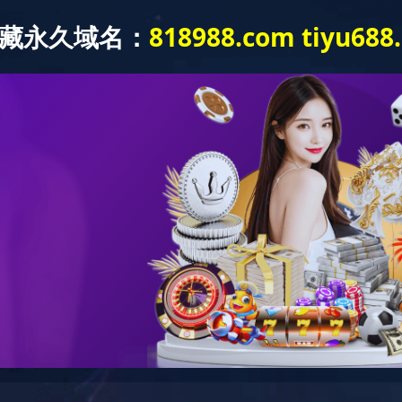
产品展示
公司简介
工程案例
荣誉证书
新闻资讯
606791608