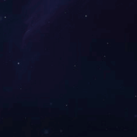
环境管理体系认证证书
查看更多
13606791608
337278367@qq.com
新闻资讯
关于我们
常见问题
公司简介
公司新闻
工程案例
lan（中国）
客户见证
荣誉证书
成功案例
米兰官方站网页