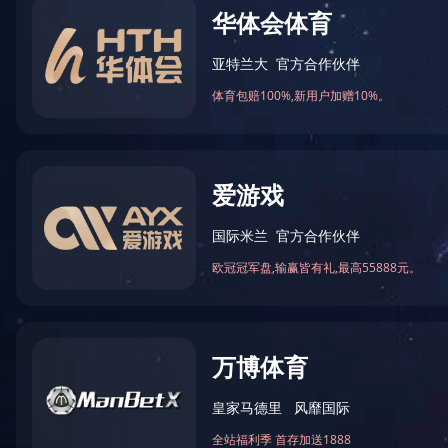
当前位置：
首页
>
荣誉证书
>